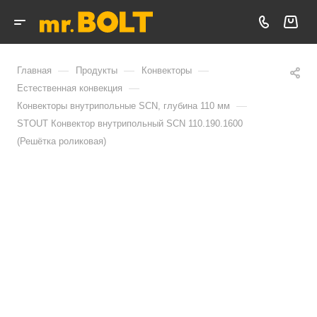
—
—
—
Главная
Продукты
Конвекторы
—
Естественная конвекция
—
Конвекторы внутрипольные SCN, глубина 110 мм
STOUT Конвектор внутрипольный SCN 110.190.1600
(Решётка роликовая)