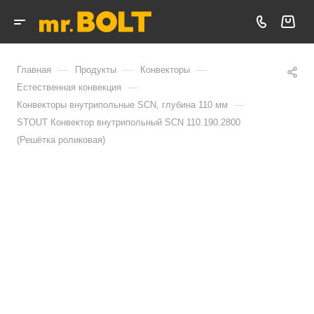
—
—
—
Главная
Продукты
Конвекторы
—
Естественная конвекция
—
Конвекторы внутрипольные SCN, глубина 110 мм
STOUT Конвектор внутрипольный SCN 110.190.2800
(Решётка роликовая)