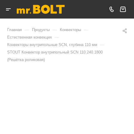
—
—
—
Главная
Продукты
Конвекторы
—
Естественная конвекция
—
Конвекторы внутрипольные SCN, глубина 110 мм
STOUT Конвектор внутрипольный SCN 110.240.1800
(Решётка роликовая)