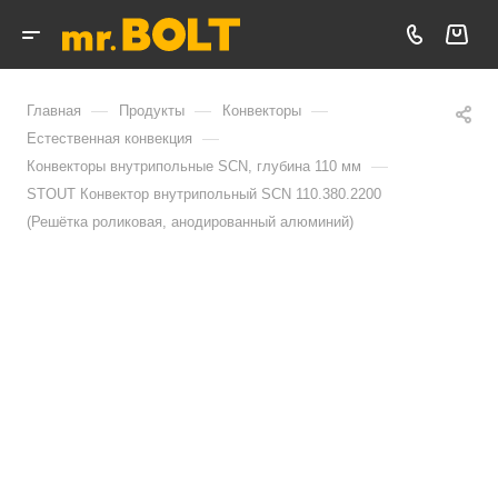
—
—
—
Главная
Продукты
Конвекторы
—
Естественная конвекция
—
Конвекторы внутрипольные SCN, глубина 110 мм
STOUT Конвектор внутрипольный SCN 110.380.2200
(Решётка роликовая, анодированный алюминий)