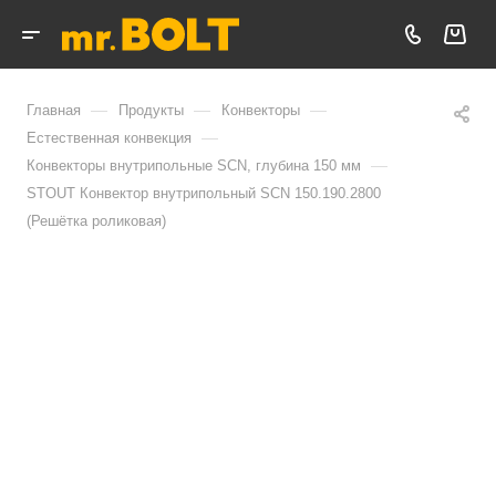
—
—
—
Главная
Продукты
Конвекторы
—
Естественная конвекция
—
Конвекторы внутрипольные SCN, глубина 150 мм
STOUT Конвектор внутрипольный SCN 150.190.2800
(Решётка роликовая)