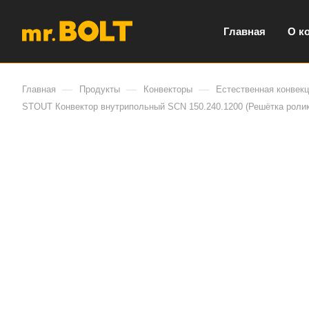
Главная
О к
—
—
—
Главная
Продукты
Конвекторы
Естественная конвек
STOUT Конвектор внутрипольный SCN 150.240.1200 (Решётка роли