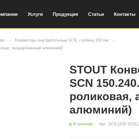
омпании
Услуги
Продукция
Статьи
Контакты
—
—
ция
Конвекторы внутрипольные SCN, глубина 150 мм
ковая, анодированный алюминий)
STOUT Конв
SCN 150.240
роликовая,
алюминий)
В наличии
Арт.
SCN-1100-15241