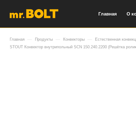
Главная
О к
—
—
—
Главная
Продукты
Конвекторы
Естественная конвек
STOUT Конвектор внутрипольный SCN 150.240.2200 (Решётка роли