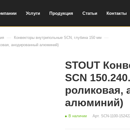
омпании
Услуги
Продукция
Статьи
Контакты
—
—
ция
Конвекторы внутрипольные SCN, глубина 150 мм
ковая, анодированный алюминий)
STOUT Конв
SCN 150.240
роликовая,
алюминий)
В наличии
Арт.
SCN-1100-15242