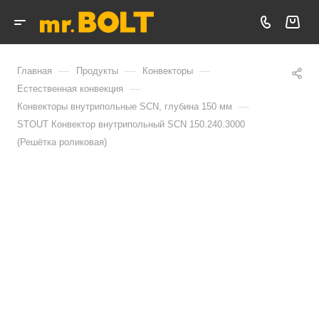
—
—
—
Главная
Продукты
Конвекторы
—
Естественная конвекция
—
Конвекторы внутрипольные SCN, глубина 150 мм
STOUT Конвектор внутрипольный SCN 150.240.3000
(Решётка роликовая)