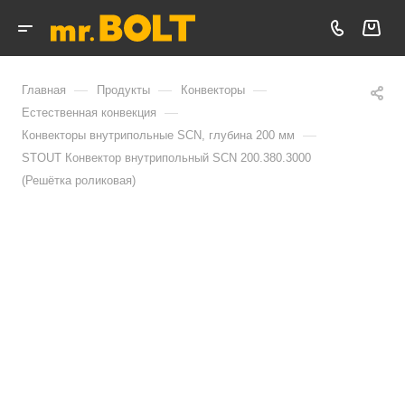
—
—
—
Главная
Продукты
Конвекторы
—
Естественная конвекция
—
Конвекторы внутрипольные SCN, глубина 200 мм
STOUT Конвектор внутрипольный SCN 200.380.3000
(Решётка роликовая)