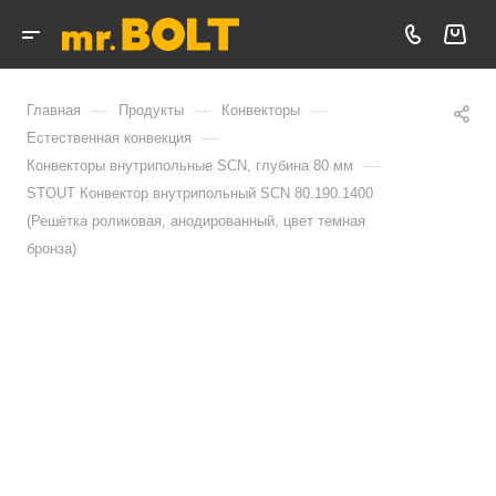
—
—
—
Главная
Продукты
Конвекторы
—
Естественная конвекция
—
Конвекторы внутрипольные SCN, глубина 80 мм
STOUT Конвектор внутрипольный SCN 80.190.1400
(Решётка роликовая, анодированный, цвет темная
бронза)