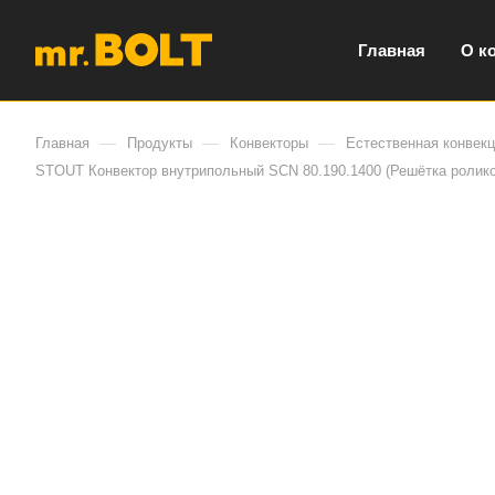
Главная
О к
—
—
—
Главная
Продукты
Конвекторы
Естественная конвек
STOUT Конвектор внутрипольный SCN 80.190.1400 (Решётка ролико