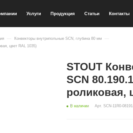
омпании
Услуги
Продукция
Статьи
Контакты
—
—
ция
Конвекторы внутрипольные SCN, глубина 80 мм
вая, цвет RAL 1035)
STOUT Конв
SCN 80.190.
роликовая, 
В наличии
Арт.
SCN-11R0-08191