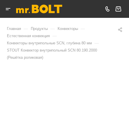
—
—
—
Главная
Продукты
Конвекторы
—
Естественная конвекция
—
Конвекторы внутрипольные SCN, глубина 80 мм
STOUT Конвектор внутрипольный SCN 80.190.2000
(Решётка роликовая)