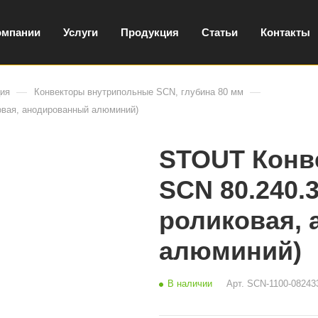
омпании
Услуги
Продукция
Статьи
Контакты
—
—
ция
Конвекторы внутрипольные SCN, глубина 80 мм
овая, анодированный алюминий)
STOUT Конв
SCN 80.240.
роликовая,
алюминий)
В наличии
Арт.
SCN-1100-08243