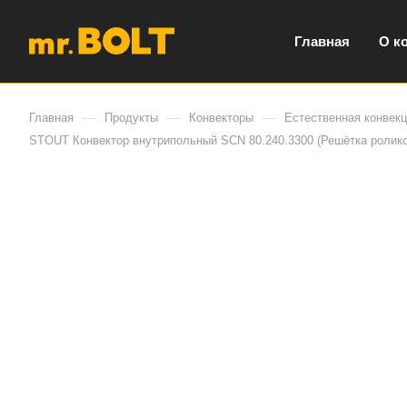
Главная
О к
—
—
—
Главная
Продукты
Конвекторы
Естественная конвек
STOUT Конвектор внутрипольный SCN 80.240.3300 (Решётка ролик