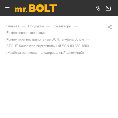
—
—
—
Главная
Продукты
Конвекторы
—
Естественная конвекция
—
Конвекторы внутрипольные SCN, глубина 80 мм
STOUT Конвектор внутрипольный SCN 80.380.1800
(Решётка роликовая, анодированный алюминий)