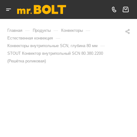
—
—
—
Главная
Продукты
Конвекторы
—
Естественная конвекция
—
Конвекторы внутрипольные SCN, глубина 80 мм
STOUT Конвектор внутрипольный SCN 80.380.2200
(Решётка роликовая)