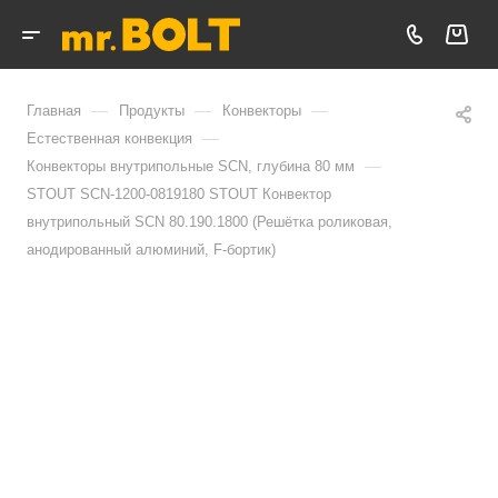
—
—
—
Главная
Продукты
Конвекторы
—
Естественная конвекция
—
Конвекторы внутрипольные SCN, глубина 80 мм
STOUT SCN-1200-0819180 STOUT Конвектор
внутрипольный SCN 80.190.1800 (Решётка роликовая,
анодированный алюминий, F-бортик)