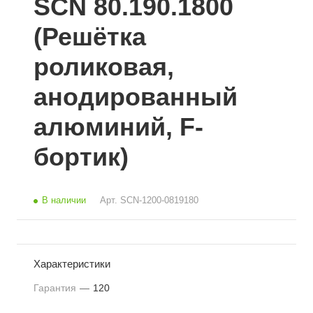
SCN 80.190.1800
(Решётка
роликовая,
анодированный
алюминий, F-
бортик)
В наличии
Арт.
SCN-1200-0819180
Характеристики
Гарантия
—
120