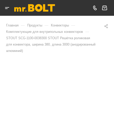
—
—
—
Главная
Продукты
Конвекторы
—
Комплектующие для внутрипольных конвекторов
STOUT SCG-1100-0038300 STOUT Решётка роликовая
для конвектора, ширина 380, длина 3000 (анодированный
алюминий)