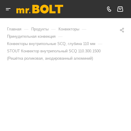
—
—
—
Главная
Продукты
Конвекторы
—
Принудительная конвекция
—
Конвекторы внутрипольные SCQ, глубина 110 мм
STOUT Конвектор внутрипольный SCQ 110.300.1500
(Решётка роликовая, анодированный алюминий)