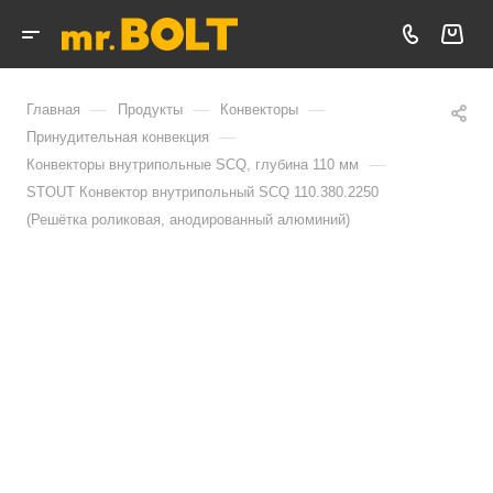
—
—
—
Главная
Продукты
Конвекторы
—
Принудительная конвекция
—
Конвекторы внутрипольные SCQ, глубина 110 мм
STOUT Конвектор внутрипольный SCQ 110.380.2250
(Решётка роликовая, анодированный алюминий)