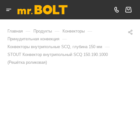
—
—
—
Главная
Продукты
Конвекторы
—
Принудительная конвекция
—
Конвекторы внутрипольные SCQ, глубина 150 мм
STOUT Конвектор внутрипольный SCQ 150.190.1000
(Решётка роликовая)