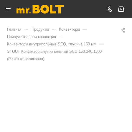
—
—
—
Главная
Продукты
Конвекторы
—
Принудительная конвекция
—
Конвекторы внутрипольные SCQ, глубина 150 мм
STOUT Конвектор внутрипольный SCQ 150.240.1500
(Решётка роликовая)