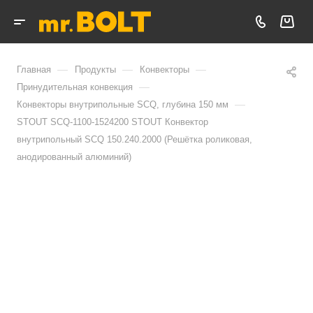
—
—
—
Главная
Продукты
Конвекторы
—
Принудительная конвекция
—
Конвекторы внутрипольные SCQ, глубина 150 мм
STOUT SCQ-1100-1524200 STOUT Конвектор
внутрипольный SCQ 150.240.2000 (Решётка роликовая,
анодированный алюминий)