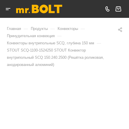
—
—
—
Главная
Продукты
Конвекторы
—
Принудительная конвекция
—
Конвекторы внутрипольные SCQ, глубина 150 мм
STOUT SCQ-1100-1524250 STOUT Конвектор
внутрипольный SCQ 150.240.2500 (Решётка роликовая,
анодированный алюминий)