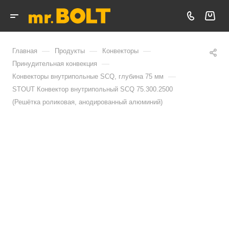
—
—
—
Главная
Продукты
Конвекторы
—
Принудительная конвекция
—
Конвекторы внутрипольные SCQ, глубина 75 мм
STOUT Конвектор внутрипольный SCQ 75.300.2500
(Решётка роликовая, анодированный алюминий)