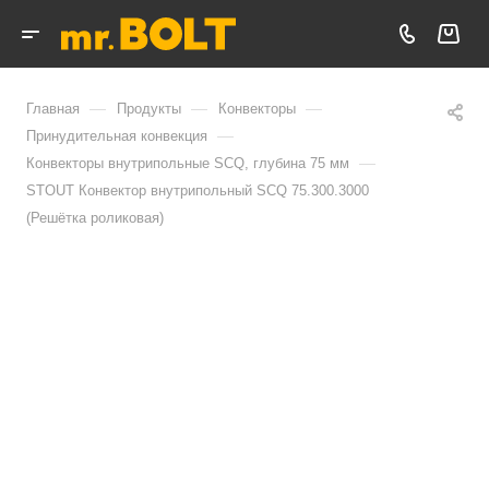
—
—
—
Главная
Продукты
Конвекторы
—
Принудительная конвекция
—
Конвекторы внутрипольные SCQ, глубина 75 мм
STOUT Конвектор внутрипольный SCQ 75.300.3000
(Решётка роликовая)