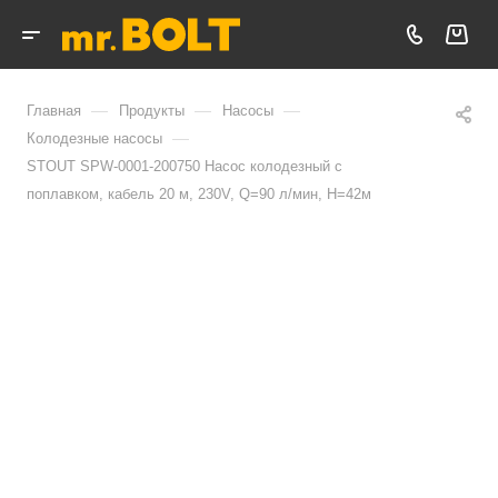
—
—
—
Главная
Продукты
Насосы
—
Колодезные насосы
STOUT SPW-0001-200750 Насос колодезный с
поплавком, кабель 20 м, 230V, Q=90 л/мин, H=42м