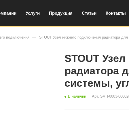
омпании
Услуги
Продукция
Статьи
Контакты
—
его подключения
STOUT Узел нижнего подключения радиатора для 
STOUT Узел
радиатора 
системы, уг
В наличии
Арт.
SVH-0003-00002