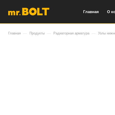
Главная
О к
—
—
—
Главная
Продукты
Радиаторная арматура
Узлы нижн