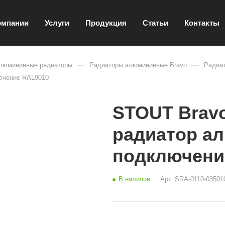
омпании
Услуги
Продукция
Статьи
Контакты
—
—
люминиевые радиаторы
Радиаторы алюминиевые Bravo
Радиа
ючение RAL9010
STOUT Bravo
радиатор а
подключени
В наличии
Арт.
SRA-0110-03501