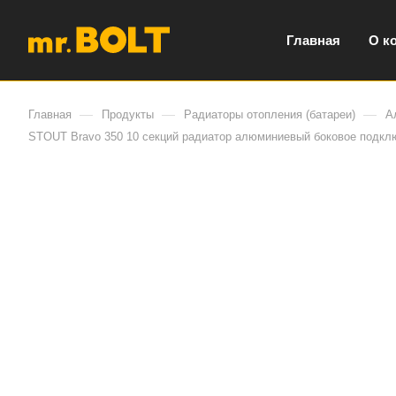
Главная
О к
—
—
—
Главная
Продукты
Радиаторы отопления (батареи)
А
STOUT Bravo 350 10 секций радиатор алюминиевый боковое подкл