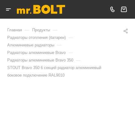
—
—
Главная
Продукты
—
Радиаторы отопления (батареи)
—
Алюминиевые радиаторы
—
Радиаторы алюминиевые Bravo
—
Радиаторы алюминиевые Bravo 350
STOUT Bravo 350 6 секций радиатор алюминиевый
боковое подключение RAL9010