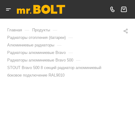
—
—
Главная
Продукты
—
Радиаторы отопления (батареи)
—
Алюминиевые радиаторы
—
Радиаторы алюминиевые Bravo
—
Радиаторы алюминиевые Bravo 500
STOUT Bravo 500 8 секций радиатор алюминиевый
боковое подключение RAL9010