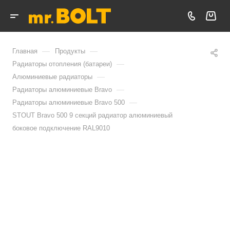
—
—
Главная
Продукты
—
Радиаторы отопления (батареи)
—
Алюминиевые радиаторы
—
Радиаторы алюминиевые Bravo
—
Радиаторы алюминиевые Bravo 500
STOUT Bravo 500 9 секций радиатор алюминиевый
боковое подключение RAL9010