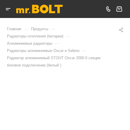
—
—
Главная
Продукты
—
Радиаторы отопления (батареи)
—
Алюминиевые радиаторы
—
Радиаторы алюминиевые Oscar и Sebino
Радиатор алюминиевый STOUT Oscar 2000 6 секции
боковое подключение (белый )