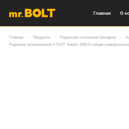
Главная
О к
—
—
—
Главная
Продукты
Радиаторы отопления (батареи)
А
Радиатор алюминиевый STOUT Sebino 1800 6 секции универсально