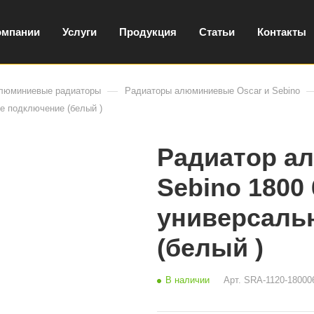
омпании
Услуги
Продукция
Статьи
Контакты
—
люминиевые радиаторы
Радиаторы алюминиевые Oscar и Sebino
е подключение (белый )
Радиатор а
Sebino 1800
универсаль
(белый )
В наличии
Арт.
SRA-1120-18000