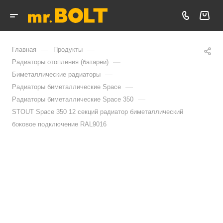
—
—
Главная
Продукты
—
Радиаторы отопления (батареи)
—
Биметаллические радиаторы
—
Радиаторы биметаллические Space
—
Радиаторы биметаллические Space 350
STOUT Space 350 12 секций радиатор биметаллический
боковое подключение RAL9016