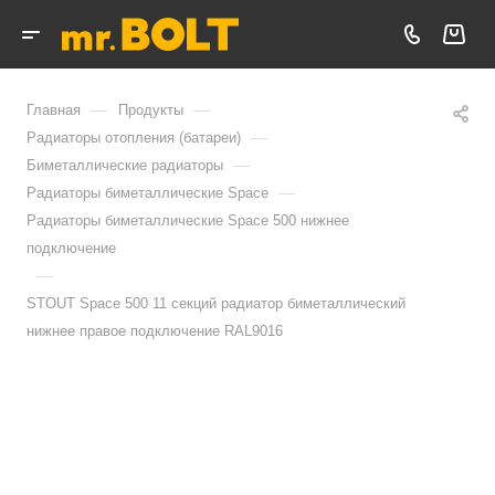
—
—
Главная
Продукты
—
Радиаторы отопления (батареи)
—
Биметаллические радиаторы
—
Радиаторы биметаллические Space
Радиаторы биметаллические Space 500 нижнее
подключение
—
STOUT Space 500 11 секций радиатор биметаллический
нижнее правое подключение RAL9016