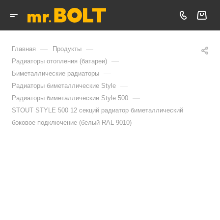
—
—
Главная
Продукты
—
Радиаторы отопления (батареи)
—
Биметаллические радиаторы
—
Радиаторы биметаллические Style
—
Радиаторы биметаллические Style 500
STOUT STYLE 500 12 секций радиатор биметаллический
боковое подключение (белый RAL 9010)