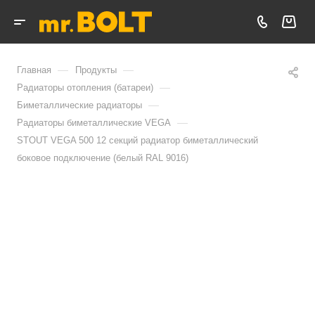
—
—
Главная
Продукты
—
Радиаторы отопления (батареи)
—
Биметаллические радиаторы
—
Радиаторы биметаллические VEGA
STOUT VEGA 500 12 секций радиатор биметаллический
боковое подключение (белый RAL 9016)