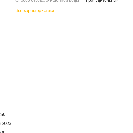
Способ отвода очищенной воды
—
принудительный
Все характеристики
1
250
6,2023
600