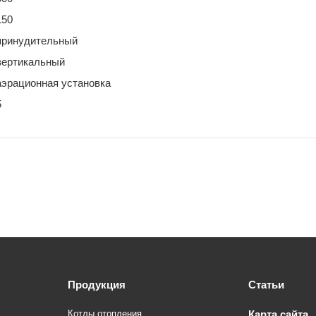
150
принудительный
вертикальный
аэрационная установка
5
Продукция
Статьи
Котлы отопления
Карта сайта