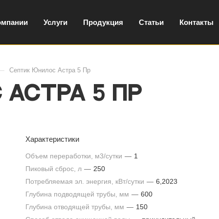
омпании
Услуги
Продукция
Статьи
Контакты
—
Септик Юнилос Астра 5 Пр
Астра 5 Пр
Характеристики
Объем переработки, м3/сутки
—
1
Пиковый сброс, л
—
250
Потребляемая эл. энергия, кВт/сутки
—
6,2023
Глубина подводящей трубы, мм
—
600
Глубина отводящей трубы, мм
—
150