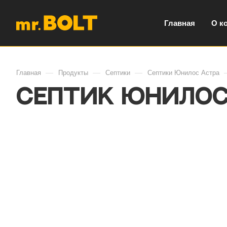
Главная
О к
—
—
—
Главная
Продукты
Септики
Септики Юнилос Астра
Септик Юнилос 