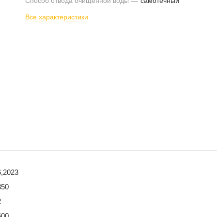
Способ отвода очищенной воды
—
самотечный
Все характеристики
6,2023
350
2
600