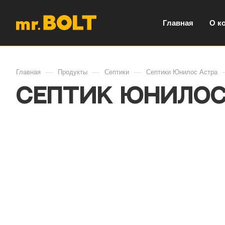
Главная
О к
—
—
—
Главная
Продукты
Септики
Септики Юнилос Астра
Септик Юнилос