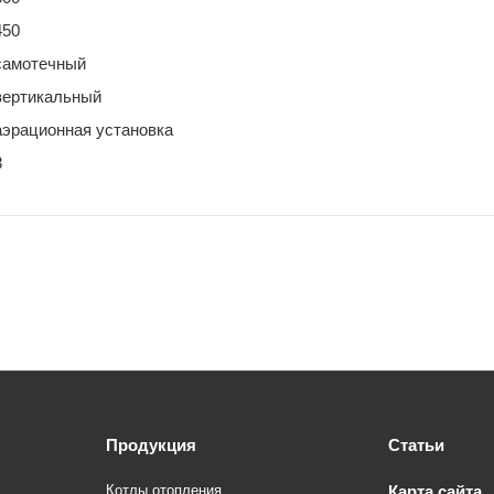
450
самотечный
вертикальный
аэрационная установка
8
Продукция
Статьи
Котлы отопления
Карта сайта