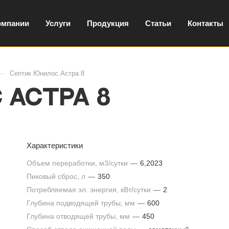
омпании
Услуги
Продукция
Статьи
Контакты
—
Септик Юнилос Астра 8
 Астра 8
Характеристики
Объем переработки, м3/сутки
—
6,2023
Пиковый сброс, л
—
350
Потребляемая эл. энергия, кВт/сутки
—
2
Глубина подводящей трубы, мм
—
600
Глубина отводящей трубы, мм
—
450