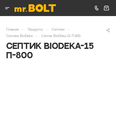
—
—
—
Главная
Продукты
Септики
—
Септики BioDeka
Септик BioDeka-15 П-800
Септик BioDeka-15
П-800