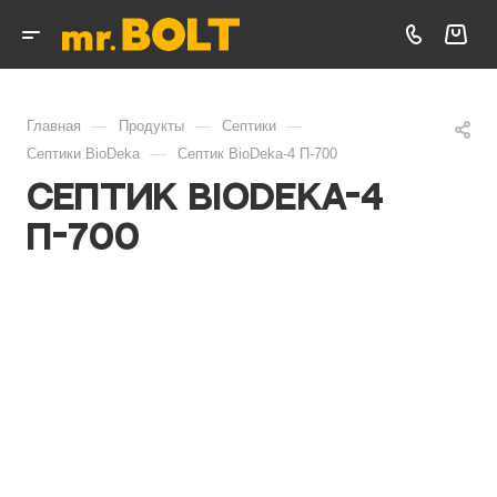
—
—
—
Главная
Продукты
Септики
—
Септики BioDeka
Септик BioDeka-4 П-700
Септик BioDeka-4
П-700