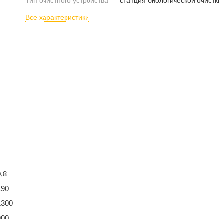
Тип очистного устройства
—
станция биологической очистк
Все характеристики
0,8
190
1300
900