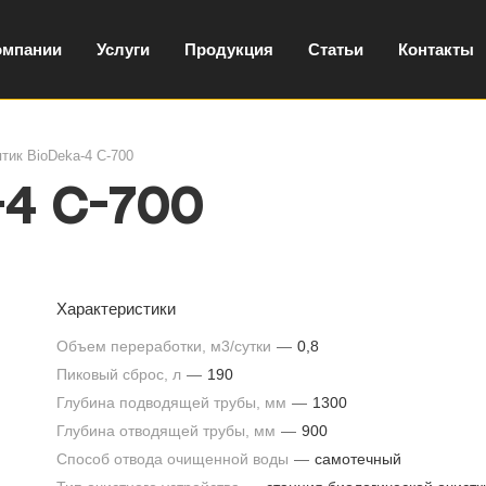
омпании
Услуги
Продукция
Статьи
Контакты
тик BioDeka-4 С-700
4 С-700
Характеристики
Объем переработки, м3/сутки
—
0,8
Пиковый сброс, л
—
190
Глубина подводящей трубы, мм
—
1300
Глубина отводящей трубы, мм
—
900
Способ отвода очищенной воды
—
самотечный