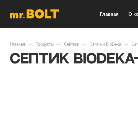
Главная
О к
—
—
—
—
Главная
Продукты
Септики
Септики BioDeka
Сеп
Септик BioDeka-