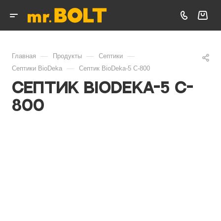
—
—
—
Главная
Продукты
Септики
—
Септики BioDeka
Септик BioDeka-5 C-800
Септик BioDeka-5 C-
800