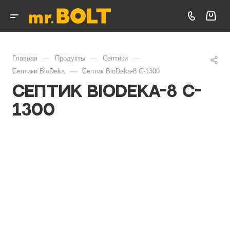
—
—
—
Главная
Продукты
Септики
—
Септики BioDeka
Септик BioDeka-8 C-1300
Септик BioDeka-8 C-
1300