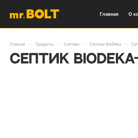
Главная
О к
—
—
—
—
Главная
Продукты
Септики
Септики BioDeka
Сеп
Септик BioDeka-