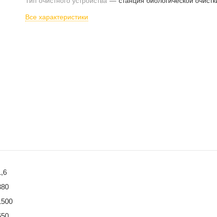
Тип очистного устройства
—
станция биологической очистк
Все характеристики
1,6
380
1500
650