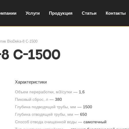
омпании
Услуги
Продукция
Статьи
Контакты
тик BioDeka-8 C-1500
8 C-1500
Характеристики
Объем переработки, м3/сутки
—
1,6
Пиковый сброс, л
—
380
Глубина подводящей трубы, мм
—
1500
Глубина отводящей трубы, мм
—
650
Способ отвода очищенной воды
—
самотечный