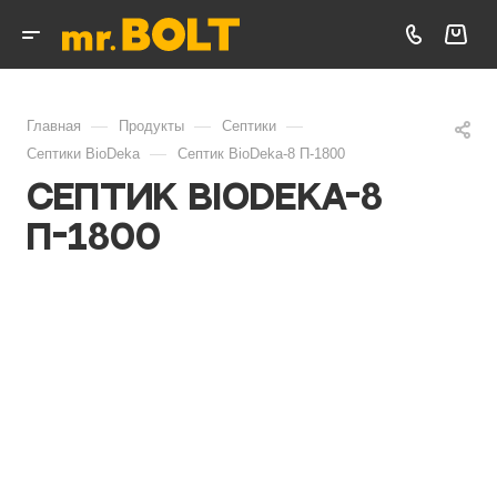
—
—
—
Главная
Продукты
Септики
—
Септики BioDeka
Септик BioDeka-8 П-1800
Септик BioDeka-8
П-1800