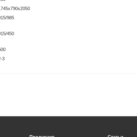
1745х790х2050
915/985
915/450
500
2-3
Продукция
Статьи