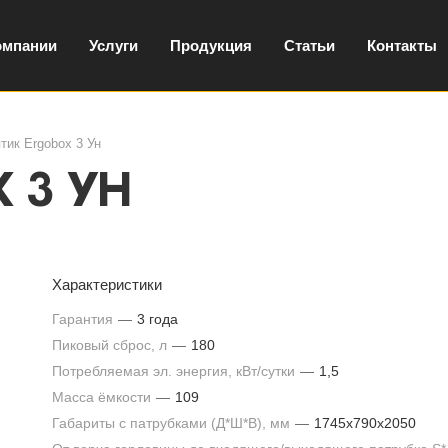
омпании
Услуги
Продукция
Статьи
Контакты
тик Ergobox 3 Ун
 3 Ун
Характеристики
Гарантия
—
3 года
Пиковый сброс, л
—
180
Потребляемая эл. энергия, кВт/сутки
—
1,5
Масса ёмкости
—
109
Габариты с патрубками (Д*Ш*В), мм
—
1745х790х2050