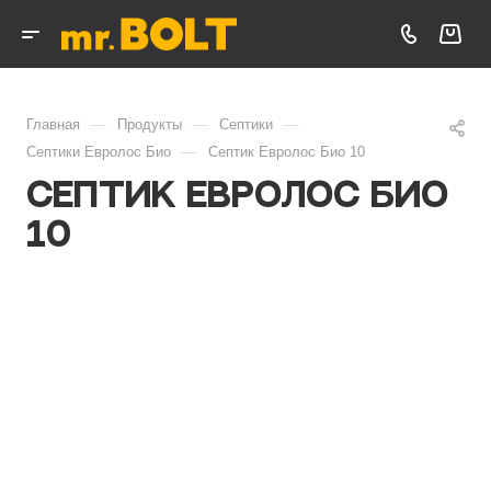
—
—
—
Главная
Продукты
Септики
—
Септики Евролос Био
Септик Евролос Био 10
Септик Евролос Био
10