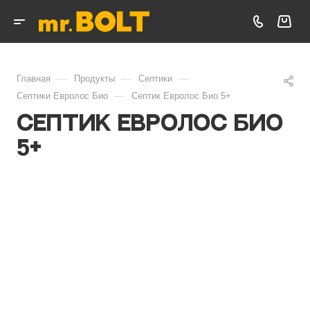
—
—
—
Главная
Продукты
Септики
—
Септики Евролос Био
Септик Евролос Био 5+
Септик Евролос Био
5+