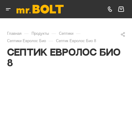
—
—
—
Главная
Продукты
Септики
—
Септики Евролос Био
Септик Евролос Био 8
Септик Евролос Био
8